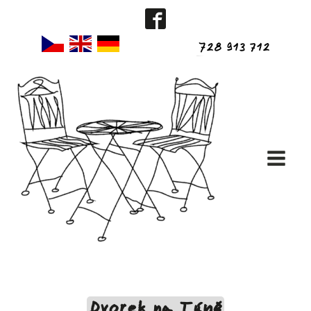
728 913 712
Dvorek na Týně