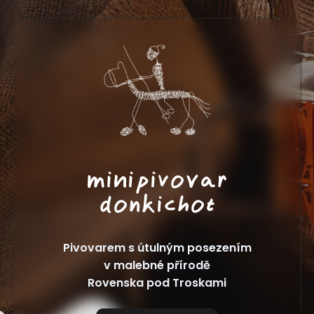
minipivovar
donkichot
Pivovarem s útulným posezením
v malebné přírodě
Rovenska pod Troskami